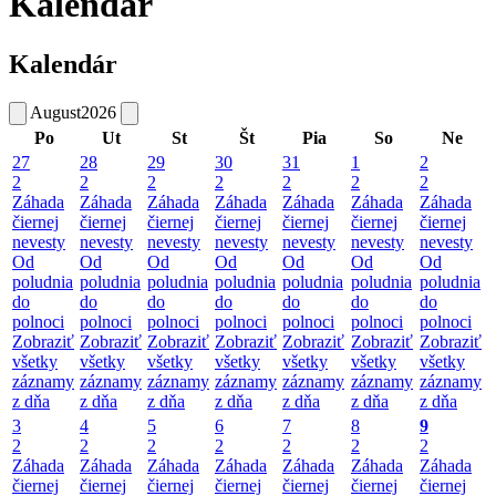
Kalendár
Kalendár
August
2026
Po
Ut
St
Št
Pia
So
Ne
27
28
29
30
31
1
2
2
2
2
2
2
2
2
Záhada
Záhada
Záhada
Záhada
Záhada
Záhada
Záhada
čiernej
čiernej
čiernej
čiernej
čiernej
čiernej
čiernej
nevesty
nevesty
nevesty
nevesty
nevesty
nevesty
nevesty
Od
Od
Od
Od
Od
Od
Od
poludnia
poludnia
poludnia
poludnia
poludnia
poludnia
poludnia
do
do
do
do
do
do
do
polnoci
polnoci
polnoci
polnoci
polnoci
polnoci
polnoci
Zobraziť
Zobraziť
Zobraziť
Zobraziť
Zobraziť
Zobraziť
Zobraziť
všetky
všetky
všetky
všetky
všetky
všetky
všetky
záznamy
záznamy
záznamy
záznamy
záznamy
záznamy
záznamy
z dňa
z dňa
z dňa
z dňa
z dňa
z dňa
z dňa
3
4
5
6
7
8
9
2
2
2
2
2
2
2
Záhada
Záhada
Záhada
Záhada
Záhada
Záhada
Záhada
čiernej
čiernej
čiernej
čiernej
čiernej
čiernej
čiernej