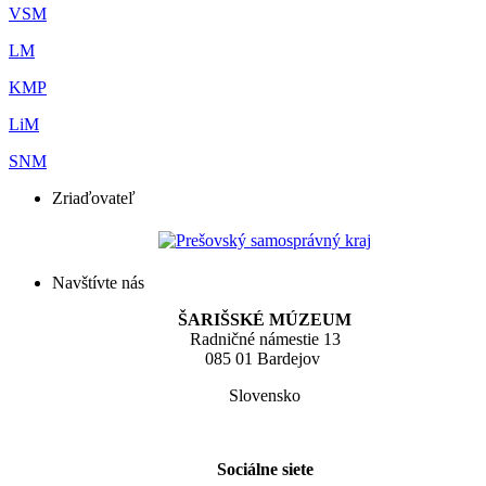
VSM
LM
KMP
LiM
SNM
Zriaďovateľ
Navštívte nás
ŠARIŠSKÉ MÚZEUM
Radničné námestie 13
085 01 Bardejov
Slovensko
Sociálne siete