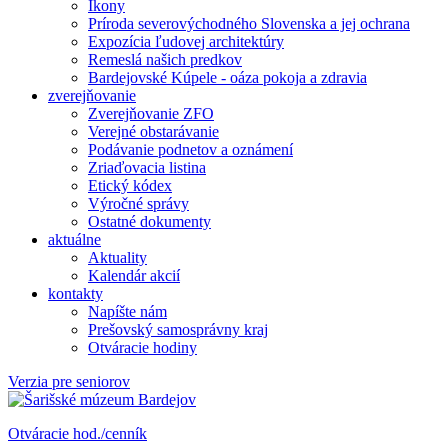
Ikony
Príroda severovýchodného Slovenska a jej ochrana
Expozícia ľudovej architektúry
Remeslá našich predkov
Bardejovské Kúpele - oáza pokoja a zdravia
zverejňovanie
Zverejňovanie ZFO
Verejné obstarávanie
Podávanie podnetov a oznámení
Zriaďovacia listina
Etický kódex
Výročné správy
Ostatné dokumenty
aktuálne
Aktuality
Kalendár akcií
kontakty
Napíšte nám
Prešovský samosprávny kraj
Otváracie hodiny
Verzia pre seniorov
Otváracie hod./cenník