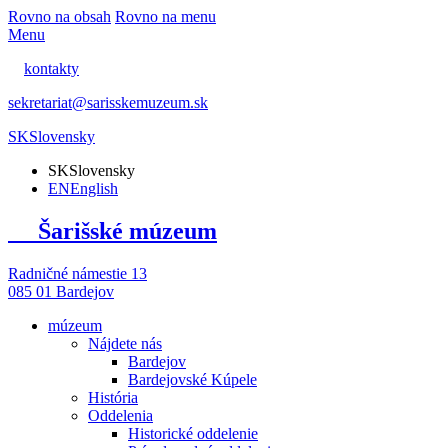
Rovno na obsah
Rovno na menu
Menu
kontakty
sekretariat@sarisskemuzeum.sk
SK
Slovensky
SK
Slovensky
EN
English
Šarišské múzeum
Radničné námestie 13
085 01 Bardejov
múzeum
Nájdete nás
Bardejov
Bardejovské Kúpele
História
Oddelenia
Historické oddelenie