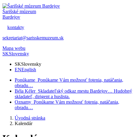
Šarišské múzeum
Bardejov
kontakty
sekretariat@sarisskemuzeum.sk
Mapa webu
SK
Slovensky
SK
Slovensky
EN
English
Ponúkame
Ponúkame Vám možnosť fotenia, natáčania,
obradu…
Béla Kéler
Skladateľský odkaz mestu Bardejov… Hudobný
skladateľ, dirigent a huslista.
Oznamy
Ponúkame Vám možnosť fotenia, natáčania,
obradu…
Úvodná stránka
Kalendár