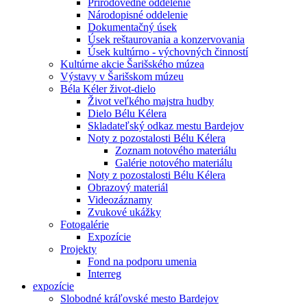
Prírodovedné oddelenie
Národopisné oddelenie
Dokumentačný úsek
Úsek reštaurovania a konzervovania
Úsek kultúrno - výchovných činností
Kultúrne akcie Šarišského múzea
Výstavy v Šarišskom múzeu
Béla Kéler život-dielo
Život veľkého majstra hudby
Dielo Bélu Kélera
Skladateľský odkaz mestu Bardejov
Noty z pozostalosti Bélu Kélera
Zoznam notového materiálu
Galérie notového materiálu
Noty z pozostalosti Bélu Kélera
Obrazový materiál
Videozáznamy
Zvukové ukážky
Fotogalérie
Expozície
Projekty
Fond na podporu umenia
Interreg
expozície
Slobodné kráľovské mesto Bardejov