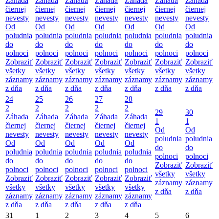
Záhada
Záhada
Záhada
Záhada
Záhada
Záhada
Záhada
čiernej
čiernej
čiernej
čiernej
čiernej
čiernej
čiernej
nevesty
nevesty
nevesty
nevesty
nevesty
nevesty
nevesty
Od
Od
Od
Od
Od
Od
Od
poludnia
poludnia
poludnia
poludnia
poludnia
poludnia
poludnia
do
do
do
do
do
do
do
polnoci
polnoci
polnoci
polnoci
polnoci
polnoci
polnoci
Zobraziť
Zobraziť
Zobraziť
Zobraziť
Zobraziť
Zobraziť
Zobraziť
všetky
všetky
všetky
všetky
všetky
všetky
všetky
záznamy
záznamy
záznamy
záznamy
záznamy
záznamy
záznamy
z dňa
z dňa
z dňa
z dňa
z dňa
z dňa
z dňa
24
25
26
27
28
2
2
2
2
2
29
30
Záhada
Záhada
Záhada
Záhada
Záhada
1
1
čiernej
čiernej
čiernej
čiernej
čiernej
Od
Od
nevesty
nevesty
nevesty
nevesty
nevesty
poludnia
poludnia
Od
Od
Od
Od
Od
do
do
poludnia
poludnia
poludnia
poludnia
poludnia
polnoci
polnoci
do
do
do
do
do
Zobraziť
Zobraziť
polnoci
polnoci
polnoci
polnoci
polnoci
všetky
všetky
Zobraziť
Zobraziť
Zobraziť
Zobraziť
Zobraziť
záznamy
záznamy
všetky
všetky
všetky
všetky
všetky
z dňa
z dňa
záznamy
záznamy
záznamy
záznamy
záznamy
z dňa
z dňa
z dňa
z dňa
z dňa
31
1
2
3
4
5
6