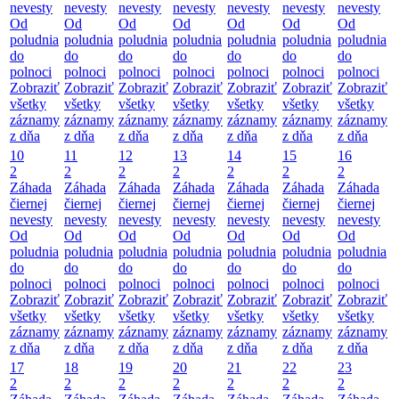
nevesty
nevesty
nevesty
nevesty
nevesty
nevesty
nevesty
Od
Od
Od
Od
Od
Od
Od
poludnia
poludnia
poludnia
poludnia
poludnia
poludnia
poludnia
do
do
do
do
do
do
do
polnoci
polnoci
polnoci
polnoci
polnoci
polnoci
polnoci
Zobraziť
Zobraziť
Zobraziť
Zobraziť
Zobraziť
Zobraziť
Zobraziť
všetky
všetky
všetky
všetky
všetky
všetky
všetky
záznamy
záznamy
záznamy
záznamy
záznamy
záznamy
záznamy
z dňa
z dňa
z dňa
z dňa
z dňa
z dňa
z dňa
10
11
12
13
14
15
16
2
2
2
2
2
2
2
Záhada
Záhada
Záhada
Záhada
Záhada
Záhada
Záhada
čiernej
čiernej
čiernej
čiernej
čiernej
čiernej
čiernej
nevesty
nevesty
nevesty
nevesty
nevesty
nevesty
nevesty
Od
Od
Od
Od
Od
Od
Od
poludnia
poludnia
poludnia
poludnia
poludnia
poludnia
poludnia
do
do
do
do
do
do
do
polnoci
polnoci
polnoci
polnoci
polnoci
polnoci
polnoci
Zobraziť
Zobraziť
Zobraziť
Zobraziť
Zobraziť
Zobraziť
Zobraziť
všetky
všetky
všetky
všetky
všetky
všetky
všetky
záznamy
záznamy
záznamy
záznamy
záznamy
záznamy
záznamy
z dňa
z dňa
z dňa
z dňa
z dňa
z dňa
z dňa
17
18
19
20
21
22
23
2
2
2
2
2
2
2