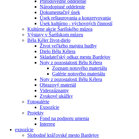
Prírodovedné oddelenie
Národopisné oddelenie
Dokumentačný úsek
Úsek reštaurovania a konzervovania
Úsek kultúrno - výchovných činností
Kultúrne akcie Šarišského múzea
Výstavy v Šarišskom múzeu
Béla Kéler život-dielo
Život veľkého majstra hudby
Dielo Bélu Kélera
Skladateľský odkaz mestu Bardejov
Noty z pozostalosti Bélu Kélera
Zoznam notového materiálu
Galérie notového materiálu
Noty z pozostalosti Bélu Kélera
Obrazový materiál
Videozáznamy
Zvukové ukážky
Fotogalérie
Expozície
Projekty
Fond na podporu umenia
Interreg
expozície
Slobodné kráľovské mesto Bardejov