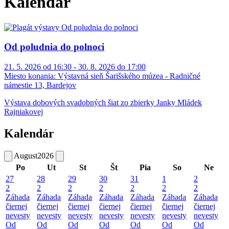
Kalendár
Od poludnia do polnoci
21. 5. 2026 od 16:30 - 30. 8. 2026 do 17:00
Miesto konania:
Výstavná sieň Šarišského múzea - Radničné
námestie 13, Bardejov
Výstava dobových svadobných šiat zo zbierky Janky Mládek
Rajniakovej
Kalendár
August
2026
Po
Ut
St
Št
Pia
So
Ne
27
28
29
30
31
1
2
2
2
2
2
2
2
2
Záhada
Záhada
Záhada
Záhada
Záhada
Záhada
Záhada
čiernej
čiernej
čiernej
čiernej
čiernej
čiernej
čiernej
nevesty
nevesty
nevesty
nevesty
nevesty
nevesty
nevesty
Od
Od
Od
Od
Od
Od
Od