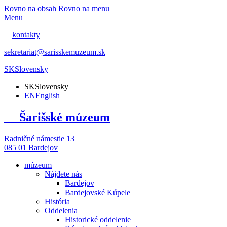
Rovno na obsah
Rovno na menu
Menu
kontakty
sekretariat@sarisskemuzeum.sk
SK
Slovensky
SK
Slovensky
EN
English
Šarišské múzeum
Radničné námestie 13
085 01 Bardejov
múzeum
Nájdete nás
Bardejov
Bardejovské Kúpele
História
Oddelenia
Historické oddelenie