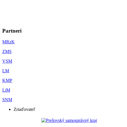
Partneri
MRzK
ZMS
VSM
LM
KMP
LiM
SNM
Zriaďovateľ