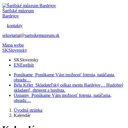
Šarišské múzeum
Bardejov
kontakty
sekretariat@sarisskemuzeum.sk
Mapa webu
SK
Slovensky
SK
Slovensky
EN
English
Ponúkame
Ponúkame Vám možnosť fotenia, natáčania,
obradu…
Béla Kéler
Skladateľský odkaz mestu Bardejov… Hudobný
skladateľ, dirigent a huslista.
Oznamy
Ponúkame Vám možnosť fotenia, natáčania,
obradu…
Úvodná stránka
Kalendár