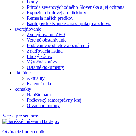
Ikony
Príroda severovýchodného Slovenska a jej ochrana
Expozícia ľudovej architektúry
Remeslá našich predkov
Bardejovské Kúpele - oáza pokoja a zdravia
zverejňovanie
Zverejňovanie ZFO
Verejné obstarávanie
Podávanie podnetov a oznámení
Zriaďovacia listina
Etický kódex
Výročné správy
Ostatné dokumenty
aktuálne
Aktuality
Kalendár akcií
kontakty
Napíšte nám
Prešovský samosprávny kraj
Otváracie hodiny
Verzia pre seniorov
Otváracie hod./cenník