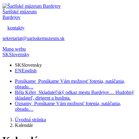
Šarišské múzeum
Bardejov
kontakty
sekretariat@sarisskemuzeum.sk
Mapa webu
SK
Slovensky
SK
Slovensky
EN
English
Ponúkame
Ponúkame Vám možnosť fotenia, natáčania,
obradu…
Béla Kéler
Skladateľský odkaz mestu Bardejov… Hudobný
skladateľ, dirigent a huslista.
Oznamy
Ponúkame Vám možnosť fotenia, natáčania,
obradu…
Úvodná stránka
Kalendár