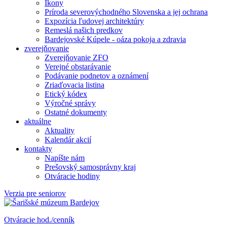
Ikony
Príroda severovýchodného Slovenska a jej ochrana
Expozícia ľudovej architektúry
Remeslá našich predkov
Bardejovské Kúpele - oáza pokoja a zdravia
zverejňovanie
Zverejňovanie ZFO
Verejné obstarávanie
Podávanie podnetov a oznámení
Zriaďovacia listina
Etický kódex
Výročné správy
Ostatné dokumenty
aktuálne
Aktuality
Kalendár akcií
kontakty
Napíšte nám
Prešovský samosprávny kraj
Otváracie hodiny
Verzia pre seniorov
Otváracie hod./cenník