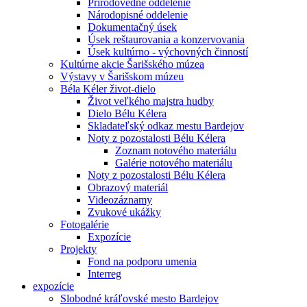
Prírodovedné oddelenie
Národopisné oddelenie
Dokumentačný úsek
Úsek reštaurovania a konzervovania
Úsek kultúrno - výchovných činností
Kultúrne akcie Šarišského múzea
Výstavy v Šarišskom múzeu
Béla Kéler život-dielo
Život veľkého majstra hudby
Dielo Bélu Kélera
Skladateľský odkaz mestu Bardejov
Noty z pozostalosti Bélu Kélera
Zoznam notového materiálu
Galérie notového materiálu
Noty z pozostalosti Bélu Kélera
Obrazový materiál
Videozáznamy
Zvukové ukážky
Fotogalérie
Expozície
Projekty
Fond na podporu umenia
Interreg
expozície
Slobodné kráľovské mesto Bardejov