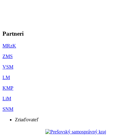
Partneri
MRzK
ZMS
VSM
LM
KMP
LiM
SNM
Zriaďovateľ