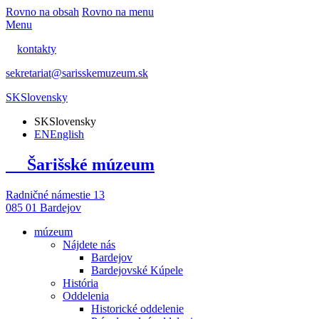
Rovno na obsah
Rovno na menu
Menu
kontakty
sekretariat@sarisskemuzeum.sk
SK
Slovensky
SK
Slovensky
EN
English
Šarišské múzeum
Radničné námestie 13
085 01 Bardejov
múzeum
Nájdete nás
Bardejov
Bardejovské Kúpele
História
Oddelenia
Historické oddelenie