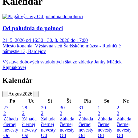
Kalendár
Od poludnia do polnoci
21. 5. 2026 od 16:30 - 30. 8. 2026 do 17:00
Miesto konania:
Výstavná sieň Šarišského múzea - Radničné
námestie 13, Bardejov
Výstava dobových svadobných šiat zo zbierky Janky Mládek
Rajniakovej
Kalendár
August
2026
Po
Ut
St
Št
Pia
So
Ne
27
28
29
30
31
1
2
2
2
2
2
2
2
2
Záhada
Záhada
Záhada
Záhada
Záhada
Záhada
Záhada
čiernej
čiernej
čiernej
čiernej
čiernej
čiernej
čiernej
nevesty
nevesty
nevesty
nevesty
nevesty
nevesty
nevesty
Od
Od
Od
Od
Od
Od
Od