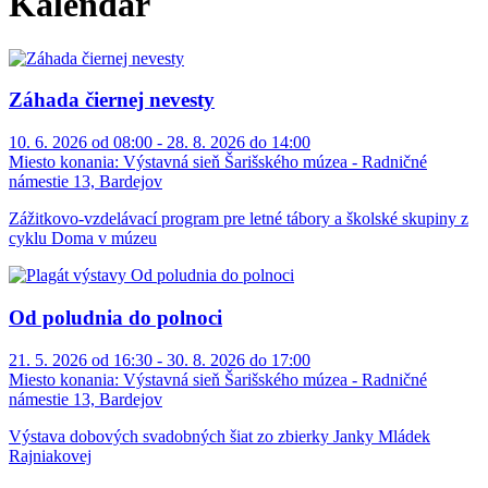
Kalendár
Záhada čiernej nevesty
10. 6. 2026 od 08:00 - 28. 8. 2026 do 14:00
Miesto konania:
Výstavná sieň Šarišského múzea - Radničné
námestie 13, Bardejov
Zážitkovo-vzdelávací program pre letné tábory a školské skupiny z
cyklu Doma v múzeu
Od poludnia do polnoci
21. 5. 2026 od 16:30 - 30. 8. 2026 do 17:00
Miesto konania:
Výstavná sieň Šarišského múzea - Radničné
námestie 13, Bardejov
Výstava dobových svadobných šiat zo zbierky Janky Mládek
Rajniakovej