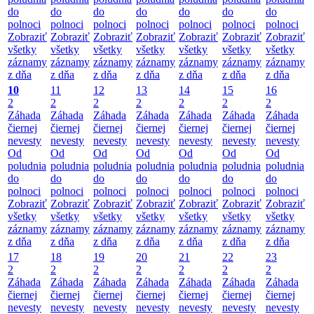
do
do
do
do
do
do
do
polnoci
polnoci
polnoci
polnoci
polnoci
polnoci
polnoci
Zobraziť
Zobraziť
Zobraziť
Zobraziť
Zobraziť
Zobraziť
Zobraziť
všetky
všetky
všetky
všetky
všetky
všetky
všetky
záznamy
záznamy
záznamy
záznamy
záznamy
záznamy
záznamy
z dňa
z dňa
z dňa
z dňa
z dňa
z dňa
z dňa
10
11
12
13
14
15
16
2
2
2
2
2
2
2
Záhada
Záhada
Záhada
Záhada
Záhada
Záhada
Záhada
čiernej
čiernej
čiernej
čiernej
čiernej
čiernej
čiernej
nevesty
nevesty
nevesty
nevesty
nevesty
nevesty
nevesty
Od
Od
Od
Od
Od
Od
Od
poludnia
poludnia
poludnia
poludnia
poludnia
poludnia
poludnia
do
do
do
do
do
do
do
polnoci
polnoci
polnoci
polnoci
polnoci
polnoci
polnoci
Zobraziť
Zobraziť
Zobraziť
Zobraziť
Zobraziť
Zobraziť
Zobraziť
všetky
všetky
všetky
všetky
všetky
všetky
všetky
záznamy
záznamy
záznamy
záznamy
záznamy
záznamy
záznamy
z dňa
z dňa
z dňa
z dňa
z dňa
z dňa
z dňa
17
18
19
20
21
22
23
2
2
2
2
2
2
2
Záhada
Záhada
Záhada
Záhada
Záhada
Záhada
Záhada
čiernej
čiernej
čiernej
čiernej
čiernej
čiernej
čiernej
nevesty
nevesty
nevesty
nevesty
nevesty
nevesty
nevesty