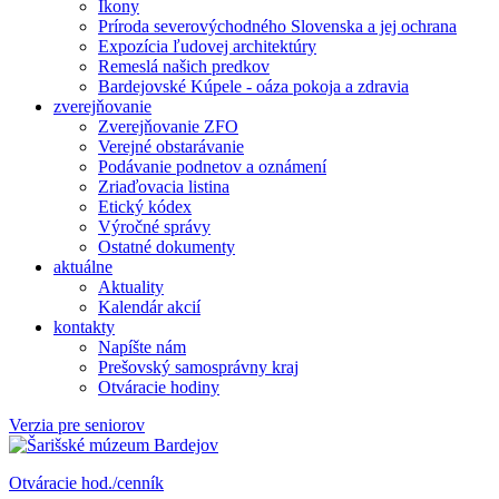
Ikony
Príroda severovýchodného Slovenska a jej ochrana
Expozícia ľudovej architektúry
Remeslá našich predkov
Bardejovské Kúpele - oáza pokoja a zdravia
zverejňovanie
Zverejňovanie ZFO
Verejné obstarávanie
Podávanie podnetov a oznámení
Zriaďovacia listina
Etický kódex
Výročné správy
Ostatné dokumenty
aktuálne
Aktuality
Kalendár akcií
kontakty
Napíšte nám
Prešovský samosprávny kraj
Otváracie hodiny
Verzia pre seniorov
Otváracie hod./cenník