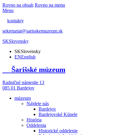
Rovno na obsah
Rovno na menu
Menu
kontakty
sekretariat@sarisskemuzeum.sk
SK
Slovensky
SK
Slovensky
EN
English
Šarišské múzeum
Radničné námestie 13
085 01 Bardejov
múzeum
Nájdete nás
Bardejov
Bardejovské Kúpele
História
Oddelenia
Historické oddelenie