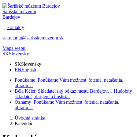
Šarišské múzeum
Bardejov
kontakty
sekretariat@sarisskemuzeum.sk
Mapa webu
SK
Slovensky
SK
Slovensky
EN
English
Ponúkame
Ponúkame Vám možnosť fotenia, natáčania,
obradu…
Béla Kéler
Skladateľský odkaz mestu Bardejov… Hudobný
skladateľ, dirigent a huslista.
Oznamy
Ponúkame Vám možnosť fotenia, natáčania,
obradu…
Úvodná stránka
Kalendár