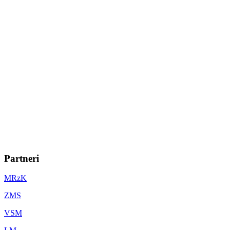
Partneri
MRzK
ZMS
VSM