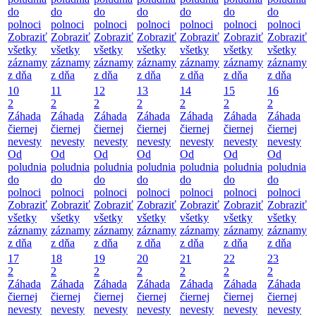
do
do
do
do
do
do
do
polnoci
polnoci
polnoci
polnoci
polnoci
polnoci
polnoci
Zobraziť
Zobraziť
Zobraziť
Zobraziť
Zobraziť
Zobraziť
Zobraziť
všetky
všetky
všetky
všetky
všetky
všetky
všetky
záznamy
záznamy
záznamy
záznamy
záznamy
záznamy
záznamy
z dňa
z dňa
z dňa
z dňa
z dňa
z dňa
z dňa
10
11
12
13
14
15
16
2
2
2
2
2
2
2
Záhada
Záhada
Záhada
Záhada
Záhada
Záhada
Záhada
čiernej
čiernej
čiernej
čiernej
čiernej
čiernej
čiernej
nevesty
nevesty
nevesty
nevesty
nevesty
nevesty
nevesty
Od
Od
Od
Od
Od
Od
Od
poludnia
poludnia
poludnia
poludnia
poludnia
poludnia
poludnia
do
do
do
do
do
do
do
polnoci
polnoci
polnoci
polnoci
polnoci
polnoci
polnoci
Zobraziť
Zobraziť
Zobraziť
Zobraziť
Zobraziť
Zobraziť
Zobraziť
všetky
všetky
všetky
všetky
všetky
všetky
všetky
záznamy
záznamy
záznamy
záznamy
záznamy
záznamy
záznamy
z dňa
z dňa
z dňa
z dňa
z dňa
z dňa
z dňa
17
18
19
20
21
22
23
2
2
2
2
2
2
2
Záhada
Záhada
Záhada
Záhada
Záhada
Záhada
Záhada
čiernej
čiernej
čiernej
čiernej
čiernej
čiernej
čiernej
nevesty
nevesty
nevesty
nevesty
nevesty
nevesty
nevesty