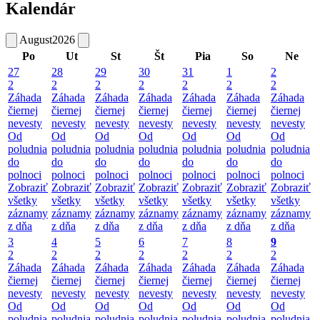
Kalendár
August
2026
Po
Ut
St
Št
Pia
So
Ne
27
28
29
30
31
1
2
2
2
2
2
2
2
2
Záhada
Záhada
Záhada
Záhada
Záhada
Záhada
Záhada
čiernej
čiernej
čiernej
čiernej
čiernej
čiernej
čiernej
nevesty
nevesty
nevesty
nevesty
nevesty
nevesty
nevesty
Od
Od
Od
Od
Od
Od
Od
poludnia
poludnia
poludnia
poludnia
poludnia
poludnia
poludnia
do
do
do
do
do
do
do
polnoci
polnoci
polnoci
polnoci
polnoci
polnoci
polnoci
Zobraziť
Zobraziť
Zobraziť
Zobraziť
Zobraziť
Zobraziť
Zobraziť
všetky
všetky
všetky
všetky
všetky
všetky
všetky
záznamy
záznamy
záznamy
záznamy
záznamy
záznamy
záznamy
z dňa
z dňa
z dňa
z dňa
z dňa
z dňa
z dňa
3
4
5
6
7
8
9
2
2
2
2
2
2
2
Záhada
Záhada
Záhada
Záhada
Záhada
Záhada
Záhada
čiernej
čiernej
čiernej
čiernej
čiernej
čiernej
čiernej
nevesty
nevesty
nevesty
nevesty
nevesty
nevesty
nevesty
Od
Od
Od
Od
Od
Od
Od
poludnia
poludnia
poludnia
poludnia
poludnia
poludnia
poludnia