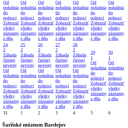
Od
Od
Od
Od
Od
Od
Od
poludnia
poludnia
poludnia
poludnia
poludnia
poludnia
poludnia
do
do
do
do
do
do
do
polnoci
polnoci
polnoci
polnoci
polnoci
polnoci
polnoci
Zobraziť
Zobraziť
Zobraziť
Zobraziť
Zobraziť
Zobraziť
Zobraziť
všetky
všetky
všetky
všetky
všetky
všetky
všetky
záznamy
záznamy
záznamy
záznamy
záznamy
záznamy
záznamy
z dňa
z dňa
z dňa
z dňa
z dňa
z dňa
z dňa
24
25
26
27
28
2
2
2
2
2
29
30
Záhada
Záhada
Záhada
Záhada
Záhada
1
1
čiernej
čiernej
čiernej
čiernej
čiernej
Od
Od
nevesty
nevesty
nevesty
nevesty
nevesty
poludnia
poludnia
Od
Od
Od
Od
Od
do
do
poludnia
poludnia
poludnia
poludnia
poludnia
polnoci
polnoci
do
do
do
do
do
Zobraziť
Zobraziť
polnoci
polnoci
polnoci
polnoci
polnoci
všetky
všetky
Zobraziť
Zobraziť
Zobraziť
Zobraziť
Zobraziť
záznamy
záznamy
všetky
všetky
všetky
všetky
všetky
z dňa
z dňa
záznamy
záznamy
záznamy
záznamy
záznamy
z dňa
z dňa
z dňa
z dňa
z dňa
31
1
2
3
4
5
6
Šarišské múzeum Bardejov