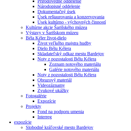
Prírodovedné oddelenie
Národopisné oddelenie
Dokumentačný úsek
Úsek reštaurovania a konzervovania
Úsek kultúrno - výchovných činností
Kultúrne akcie Šarišského múzea
Výstavy v Šarišskom múzeu
Béla Kéler život-dielo
Život veľkého majstra hudby
Dielo Bélu Kélera
Skladateľský odkaz mestu Bardejov
Noty z pozostalosti Bélu Kélera
Zoznam notového materiálu
Galérie notového materiálu
Noty z pozostalosti Bélu Kélera
Obrazový materiál
Videozáznamy
Zvukové ukážky
Fotogalérie
Expozície
Projekty
Fond na podporu umenia
Interreg
expozície
Slobodné kráľovské mesto Bardejov