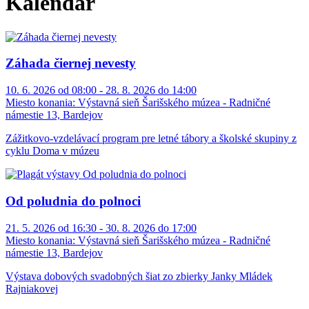
Kalendár
Záhada čiernej nevesty
10. 6. 2026 od 08:00 - 28. 8. 2026 do 14:00
Miesto konania:
Výstavná sieň Šarišského múzea - Radničné
námestie 13, Bardejov
Zážitkovo-vzdelávací program pre letné tábory a školské skupiny z
cyklu Doma v múzeu
Od poludnia do polnoci
21. 5. 2026 od 16:30 - 30. 8. 2026 do 17:00
Miesto konania:
Výstavná sieň Šarišského múzea - Radničné
námestie 13, Bardejov
Výstava dobových svadobných šiat zo zbierky Janky Mládek
Rajniakovej