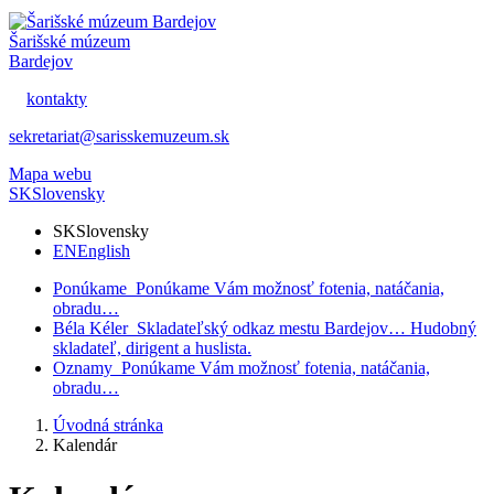
Šarišské múzeum
Bardejov
kontakty
sekretariat@sarisskemuzeum.sk
Mapa webu
SK
Slovensky
SK
Slovensky
EN
English
Ponúkame
Ponúkame Vám možnosť fotenia, natáčania,
obradu…
Béla Kéler
Skladateľský odkaz mestu Bardejov… Hudobný
skladateľ, dirigent a huslista.
Oznamy
Ponúkame Vám možnosť fotenia, natáčania,
obradu…
Úvodná stránka
Kalendár