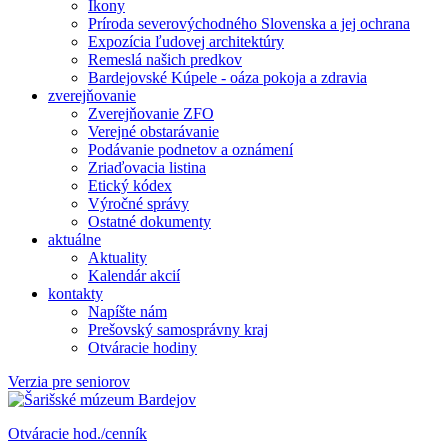
Ikony
Príroda severovýchodného Slovenska a jej ochrana
Expozícia ľudovej architektúry
Remeslá našich predkov
Bardejovské Kúpele - oáza pokoja a zdravia
zverejňovanie
Zverejňovanie ZFO
Verejné obstarávanie
Podávanie podnetov a oznámení
Zriaďovacia listina
Etický kódex
Výročné správy
Ostatné dokumenty
aktuálne
Aktuality
Kalendár akcií
kontakty
Napíšte nám
Prešovský samosprávny kraj
Otváracie hodiny
Verzia pre seniorov
Otváracie hod./cenník