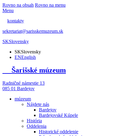
Rovno na obsah
Rovno na menu
Menu
kontakty
sekretariat@sarisskemuzeum.sk
SK
Slovensky
SK
Slovensky
EN
English
Šarišské múzeum
Radničné námestie 13
085 01 Bardejov
múzeum
Nájdete nás
Bardejov
Bardejovské Kúpele
História
Oddelenia
Historické oddelenie