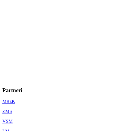
Partneri
MRzK
ZMS
VSM