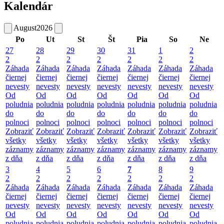
Kalendár
August
2026
Po
Ut
St
Št
Pia
So
Ne
27
28
29
30
31
1
2
2
2
2
2
2
2
2
Záhada
Záhada
Záhada
Záhada
Záhada
Záhada
Záhada
čiernej
čiernej
čiernej
čiernej
čiernej
čiernej
čiernej
nevesty
nevesty
nevesty
nevesty
nevesty
nevesty
nevesty
Od
Od
Od
Od
Od
Od
Od
poludnia
poludnia
poludnia
poludnia
poludnia
poludnia
poludnia
do
do
do
do
do
do
do
polnoci
polnoci
polnoci
polnoci
polnoci
polnoci
polnoci
Zobraziť
Zobraziť
Zobraziť
Zobraziť
Zobraziť
Zobraziť
Zobraziť
všetky
všetky
všetky
všetky
všetky
všetky
všetky
záznamy
záznamy
záznamy
záznamy
záznamy
záznamy
záznamy
z dňa
z dňa
z dňa
z dňa
z dňa
z dňa
z dňa
3
4
5
6
7
8
9
2
2
2
2
2
2
2
Záhada
Záhada
Záhada
Záhada
Záhada
Záhada
Záhada
čiernej
čiernej
čiernej
čiernej
čiernej
čiernej
čiernej
nevesty
nevesty
nevesty
nevesty
nevesty
nevesty
nevesty
Od
Od
Od
Od
Od
Od
Od
poludnia
poludnia
poludnia
poludnia
poludnia
poludnia
poludnia