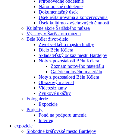
Prírodovedné oddelenie
Národopisné oddelenie
Dokumentačný úsek
Úsek reštaurovania a konzervovania
Úsek kultúrno - výchovných činností
Kultúrne akcie Šarišského múzea
Výstavy v Šarišskom múzeu
Béla Kéler život-dielo
Život veľkého majstra hudby
Dielo Bélu Kélera
Skladateľský odkaz mestu Bardejov
Noty z pozostalosti Bélu Kélera
Zoznam notového materiálu
Galérie notového materiálu
Noty z pozostalosti Bélu Kélera
Obrazový materiál
Videozáznamy
Zvukové ukážky
Fotogalérie
Expozície
Projekty
Fond na podporu umenia
Interreg
expozície
Slobodné kráľovské mesto Bardejov