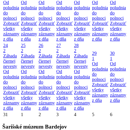
Od
Od
Od
Od
Od
Od
Od
poludnia
poludnia
poludnia
poludnia
poludnia
poludnia
poludnia
do
do
do
do
do
do
do
polnoci
polnoci
polnoci
polnoci
polnoci
polnoci
polnoci
Zobraziť
Zobraziť
Zobraziť
Zobraziť
Zobraziť
Zobraziť
Zobraziť
všetky
všetky
všetky
všetky
všetky
všetky
všetky
záznamy
záznamy
záznamy
záznamy
záznamy
záznamy
záznamy
z dňa
z dňa
z dňa
z dňa
z dňa
z dňa
z dňa
24
25
26
27
28
2
2
2
2
2
29
30
Záhada
Záhada
Záhada
Záhada
Záhada
1
1
čiernej
čiernej
čiernej
čiernej
čiernej
Od
Od
nevesty
nevesty
nevesty
nevesty
nevesty
poludnia
poludnia
Od
Od
Od
Od
Od
do
do
poludnia
poludnia
poludnia
poludnia
poludnia
polnoci
polnoci
do
do
do
do
do
Zobraziť
Zobraziť
polnoci
polnoci
polnoci
polnoci
polnoci
všetky
všetky
Zobraziť
Zobraziť
Zobraziť
Zobraziť
Zobraziť
záznamy
záznamy
všetky
všetky
všetky
všetky
všetky
z dňa
z dňa
záznamy
záznamy
záznamy
záznamy
záznamy
z dňa
z dňa
z dňa
z dňa
z dňa
31
1
2
3
4
5
6
Šarišské múzeum Bardejov