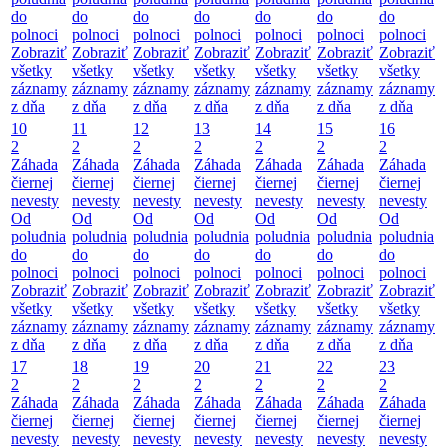
do
do
do
do
do
do
do
polnoci
polnoci
polnoci
polnoci
polnoci
polnoci
polnoci
Zobraziť
Zobraziť
Zobraziť
Zobraziť
Zobraziť
Zobraziť
Zobraziť
všetky
všetky
všetky
všetky
všetky
všetky
všetky
záznamy
záznamy
záznamy
záznamy
záznamy
záznamy
záznamy
z dňa
z dňa
z dňa
z dňa
z dňa
z dňa
z dňa
10
11
12
13
14
15
16
2
2
2
2
2
2
2
Záhada
Záhada
Záhada
Záhada
Záhada
Záhada
Záhada
čiernej
čiernej
čiernej
čiernej
čiernej
čiernej
čiernej
nevesty
nevesty
nevesty
nevesty
nevesty
nevesty
nevesty
Od
Od
Od
Od
Od
Od
Od
poludnia
poludnia
poludnia
poludnia
poludnia
poludnia
poludnia
do
do
do
do
do
do
do
polnoci
polnoci
polnoci
polnoci
polnoci
polnoci
polnoci
Zobraziť
Zobraziť
Zobraziť
Zobraziť
Zobraziť
Zobraziť
Zobraziť
všetky
všetky
všetky
všetky
všetky
všetky
všetky
záznamy
záznamy
záznamy
záznamy
záznamy
záznamy
záznamy
z dňa
z dňa
z dňa
z dňa
z dňa
z dňa
z dňa
17
18
19
20
21
22
23
2
2
2
2
2
2
2
Záhada
Záhada
Záhada
Záhada
Záhada
Záhada
Záhada
čiernej
čiernej
čiernej
čiernej
čiernej
čiernej
čiernej
nevesty
nevesty
nevesty
nevesty
nevesty
nevesty
nevesty