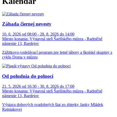
Kalendár
Záhada čiernej nevesty
10. 6. 2026 od 08:00 - 28. 8. 2026 do 14:00
Miesto konania:
Výstavná sieň Šarišského múzea - Radničné
námestie 13, Bardejov
Zážitkovo-vzdelávací program pre letné tábory a školské skupiny z
cyklu Doma v múzeu
Od poludnia do polnoci
21. 5. 2026 od 16:30 - 30. 8. 2026 do 17:00
Miesto konania:
Výstavná sieň Šarišského múzea - Radničné
námestie 13, Bardejov
Výstava dobových svadobných šiat zo zbierky Janky Mládek
Rajniakovej