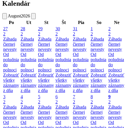
Kalendár
August
2026
Po
Ut
St
Št
Pia
So
Ne
27
28
29
30
31
1
2
2
2
2
2
2
2
2
Záhada
Záhada
Záhada
Záhada
Záhada
Záhada
Záhada
čiernej
čiernej
čiernej
čiernej
čiernej
čiernej
čiernej
nevesty
nevesty
nevesty
nevesty
nevesty
nevesty
nevesty
Od
Od
Od
Od
Od
Od
Od
poludnia
poludnia
poludnia
poludnia
poludnia
poludnia
poludnia
do
do
do
do
do
do
do
polnoci
polnoci
polnoci
polnoci
polnoci
polnoci
polnoci
Zobraziť
Zobraziť
Zobraziť
Zobraziť
Zobraziť
Zobraziť
Zobraziť
všetky
všetky
všetky
všetky
všetky
všetky
všetky
záznamy
záznamy
záznamy
záznamy
záznamy
záznamy
záznamy
z dňa
z dňa
z dňa
z dňa
z dňa
z dňa
z dňa
3
4
5
6
7
8
9
2
2
2
2
2
2
2
Záhada
Záhada
Záhada
Záhada
Záhada
Záhada
Záhada
čiernej
čiernej
čiernej
čiernej
čiernej
čiernej
čiernej
nevesty
nevesty
nevesty
nevesty
nevesty
nevesty
nevesty
Od
Od
Od
Od
Od
Od
Od
poludnia
poludnia
poludnia
poludnia
poludnia
poludnia
poludnia