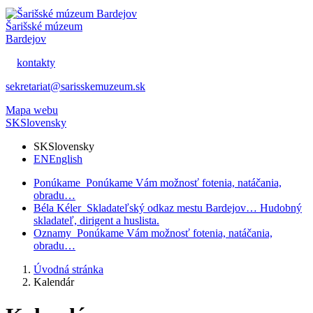
Šarišské múzeum
Bardejov
kontakty
sekretariat@sarisskemuzeum.sk
Mapa webu
SK
Slovensky
SK
Slovensky
EN
English
Ponúkame
Ponúkame Vám možnosť fotenia, natáčania,
obradu…
Béla Kéler
Skladateľský odkaz mestu Bardejov… Hudobný
skladateľ, dirigent a huslista.
Oznamy
Ponúkame Vám možnosť fotenia, natáčania,
obradu…
Úvodná stránka
Kalendár