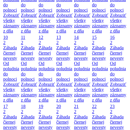
do
do
do
do
do
do
do
polnoci
polnoci
polnoci
polnoci
polnoci
polnoci
polnoci
Zobraziť
Zobraziť
Zobraziť
Zobraziť
Zobraziť
Zobraziť
Zobraziť
všetky
všetky
všetky
všetky
všetky
všetky
všetky
záznamy
záznamy
záznamy
záznamy
záznamy
záznamy
záznamy
z dňa
z dňa
z dňa
z dňa
z dňa
z dňa
z dňa
10
11
12
13
14
15
16
2
2
2
2
2
2
2
Záhada
Záhada
Záhada
Záhada
Záhada
Záhada
Záhada
čiernej
čiernej
čiernej
čiernej
čiernej
čiernej
čiernej
nevesty
nevesty
nevesty
nevesty
nevesty
nevesty
nevesty
Od
Od
Od
Od
Od
Od
Od
poludnia
poludnia
poludnia
poludnia
poludnia
poludnia
poludnia
do
do
do
do
do
do
do
polnoci
polnoci
polnoci
polnoci
polnoci
polnoci
polnoci
Zobraziť
Zobraziť
Zobraziť
Zobraziť
Zobraziť
Zobraziť
Zobraziť
všetky
všetky
všetky
všetky
všetky
všetky
všetky
záznamy
záznamy
záznamy
záznamy
záznamy
záznamy
záznamy
z dňa
z dňa
z dňa
z dňa
z dňa
z dňa
z dňa
17
18
19
20
21
22
23
2
2
2
2
2
2
2
Záhada
Záhada
Záhada
Záhada
Záhada
Záhada
Záhada
čiernej
čiernej
čiernej
čiernej
čiernej
čiernej
čiernej
nevesty
nevesty
nevesty
nevesty
nevesty
nevesty
nevesty