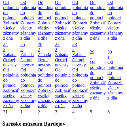
Od
Od
Od
Od
Od
Od
Od
poludnia
poludnia
poludnia
poludnia
poludnia
poludnia
poludnia
do
do
do
do
do
do
do
polnoci
polnoci
polnoci
polnoci
polnoci
polnoci
polnoci
Zobraziť
Zobraziť
Zobraziť
Zobraziť
Zobraziť
Zobraziť
Zobraziť
všetky
všetky
všetky
všetky
všetky
všetky
všetky
záznamy
záznamy
záznamy
záznamy
záznamy
záznamy
záznamy
z dňa
z dňa
z dňa
z dňa
z dňa
z dňa
z dňa
24
25
26
27
28
2
2
2
2
2
29
30
Záhada
Záhada
Záhada
Záhada
Záhada
1
1
čiernej
čiernej
čiernej
čiernej
čiernej
Od
Od
nevesty
nevesty
nevesty
nevesty
nevesty
poludnia
poludnia
Od
Od
Od
Od
Od
do
do
poludnia
poludnia
poludnia
poludnia
poludnia
polnoci
polnoci
do
do
do
do
do
Zobraziť
Zobraziť
polnoci
polnoci
polnoci
polnoci
polnoci
všetky
všetky
Zobraziť
Zobraziť
Zobraziť
Zobraziť
Zobraziť
záznamy
záznamy
všetky
všetky
všetky
všetky
všetky
z dňa
z dňa
záznamy
záznamy
záznamy
záznamy
záznamy
z dňa
z dňa
z dňa
z dňa
z dňa
31
1
2
3
4
5
6
Šarišské múzeum Bardejov