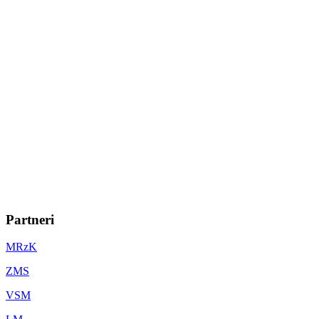
Partneri
MRzK
ZMS
VSM