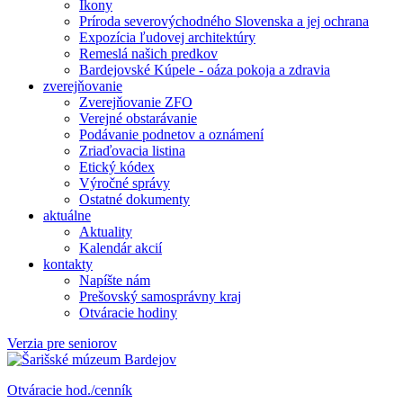
Ikony
Príroda severovýchodného Slovenska a jej ochrana
Expozícia ľudovej architektúry
Remeslá našich predkov
Bardejovské Kúpele - oáza pokoja a zdravia
zverejňovanie
Zverejňovanie ZFO
Verejné obstarávanie
Podávanie podnetov a oznámení
Zriaďovacia listina
Etický kódex
Výročné správy
Ostatné dokumenty
aktuálne
Aktuality
Kalendár akcií
kontakty
Napíšte nám
Prešovský samosprávny kraj
Otváracie hodiny
Verzia pre seniorov
Otváracie hod./cenník