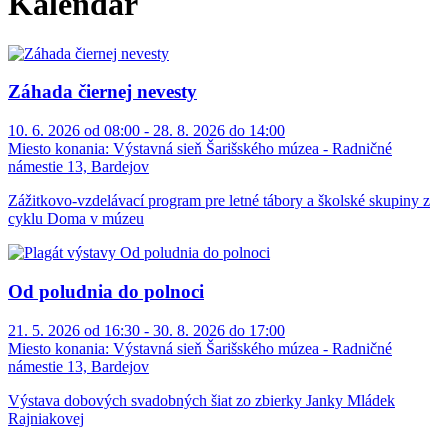
Kalendár
Záhada čiernej nevesty
10. 6. 2026 od 08:00 - 28. 8. 2026 do 14:00
Miesto konania:
Výstavná sieň Šarišského múzea - Radničné
námestie 13, Bardejov
Zážitkovo-vzdelávací program pre letné tábory a školské skupiny z
cyklu Doma v múzeu
Od poludnia do polnoci
21. 5. 2026 od 16:30 - 30. 8. 2026 do 17:00
Miesto konania:
Výstavná sieň Šarišského múzea - Radničné
námestie 13, Bardejov
Výstava dobových svadobných šiat zo zbierky Janky Mládek
Rajniakovej