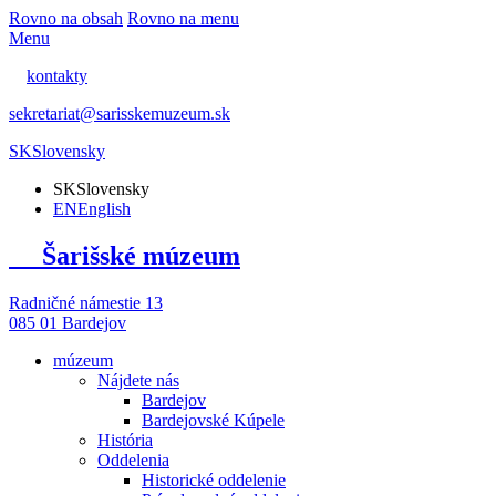
Rovno na obsah
Rovno na menu
Menu
kontakty
sekretariat@sarisskemuzeum.sk
SK
Slovensky
SK
Slovensky
EN
English
Šarišské múzeum
Radničné námestie 13
085 01 Bardejov
múzeum
Nájdete nás
Bardejov
Bardejovské Kúpele
História
Oddelenia
Historické oddelenie