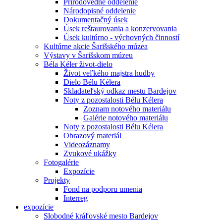
Prírodovedné oddelenie
Národopisné oddelenie
Dokumentačný úsek
Úsek reštaurovania a konzervovania
Úsek kultúrno - výchovných činností
Kultúrne akcie Šarišského múzea
Výstavy v Šarišskom múzeu
Béla Kéler život-dielo
Život veľkého majstra hudby
Dielo Bélu Kélera
Skladateľský odkaz mestu Bardejov
Noty z pozostalosti Bélu Kélera
Zoznam notového materiálu
Galérie notového materiálu
Noty z pozostalosti Bélu Kélera
Obrazový materiál
Videozáznamy
Zvukové ukážky
Fotogalérie
Expozície
Projekty
Fond na podporu umenia
Interreg
expozície
Slobodné kráľovské mesto Bardejov