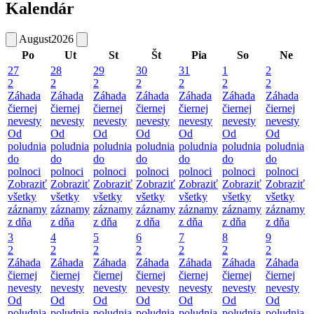
Kalendár
August
2026
Po
Ut
St
Št
Pia
So
Ne
27
28
29
30
31
1
2
2
2
2
2
2
2
2
Záhada
Záhada
Záhada
Záhada
Záhada
Záhada
Záhada
čiernej
čiernej
čiernej
čiernej
čiernej
čiernej
čiernej
nevesty
nevesty
nevesty
nevesty
nevesty
nevesty
nevesty
Od
Od
Od
Od
Od
Od
Od
poludnia
poludnia
poludnia
poludnia
poludnia
poludnia
poludnia
do
do
do
do
do
do
do
polnoci
polnoci
polnoci
polnoci
polnoci
polnoci
polnoci
Zobraziť
Zobraziť
Zobraziť
Zobraziť
Zobraziť
Zobraziť
Zobraziť
všetky
všetky
všetky
všetky
všetky
všetky
všetky
záznamy
záznamy
záznamy
záznamy
záznamy
záznamy
záznamy
z dňa
z dňa
z dňa
z dňa
z dňa
z dňa
z dňa
3
4
5
6
7
8
9
2
2
2
2
2
2
2
Záhada
Záhada
Záhada
Záhada
Záhada
Záhada
Záhada
čiernej
čiernej
čiernej
čiernej
čiernej
čiernej
čiernej
nevesty
nevesty
nevesty
nevesty
nevesty
nevesty
nevesty
Od
Od
Od
Od
Od
Od
Od
poludnia
poludnia
poludnia
poludnia
poludnia
poludnia
poludnia