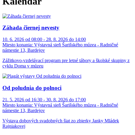
Kalendár
Záhada čiernej nevesty
10. 6. 2026 od 08:00 - 28. 8. 2026 do 14:00
Miesto konania:
Výstavná sieň Šarišského múzea - Radničné
námestie 13, Bardejov
Zážitkovo-vzdelávací program pre letné tábory a školské skupiny z
cyklu Doma v múzeu
Od poludnia do polnoci
21. 5. 2026 od 16:30 - 30. 8. 2026 do 17:00
Miesto konania:
Výstavná sieň Šarišského múzea - Radničné
námestie 13, Bardejov
Výstava dobových svadobných šiat zo zbierky Janky Mládek
Rajniakovej