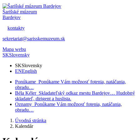
Šarišské múzeum
Bardejov
kontakty
sekretariat@sarisskemuzeum.sk
Mapa webu
SK
Slovensky
SK
Slovensky
EN
English
Ponúkame
Ponúkame Vám možnosť fotenia, natáčania,
obradu…
Béla Kéler
Skladateľský odkaz mestu Bardejov… Hudobný
skladateľ, dirigent a huslista.
Oznamy
Ponúkame Vám možnosť fotenia, natáčania,
obradu…
Úvodná stránka
Kalendár