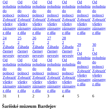
Od
Od
Od
Od
Od
Od
Od
poludnia
poludnia
poludnia
poludnia
poludnia
poludnia
poludnia
do
do
do
do
do
do
do
polnoci
polnoci
polnoci
polnoci
polnoci
polnoci
polnoci
Zobraziť
Zobraziť
Zobraziť
Zobraziť
Zobraziť
Zobraziť
Zobraziť
všetky
všetky
všetky
všetky
všetky
všetky
všetky
záznamy
záznamy
záznamy
záznamy
záznamy
záznamy
záznamy
z dňa
z dňa
z dňa
z dňa
z dňa
z dňa
z dňa
24
25
26
27
28
2
2
2
2
2
29
30
Záhada
Záhada
Záhada
Záhada
Záhada
1
1
čiernej
čiernej
čiernej
čiernej
čiernej
Od
Od
nevesty
nevesty
nevesty
nevesty
nevesty
poludnia
poludnia
Od
Od
Od
Od
Od
do
do
poludnia
poludnia
poludnia
poludnia
poludnia
polnoci
polnoci
do
do
do
do
do
Zobraziť
Zobraziť
polnoci
polnoci
polnoci
polnoci
polnoci
všetky
všetky
Zobraziť
Zobraziť
Zobraziť
Zobraziť
Zobraziť
záznamy
záznamy
všetky
všetky
všetky
všetky
všetky
z dňa
z dňa
záznamy
záznamy
záznamy
záznamy
záznamy
z dňa
z dňa
z dňa
z dňa
z dňa
31
1
2
3
4
5
6
Šarišské múzeum Bardejov