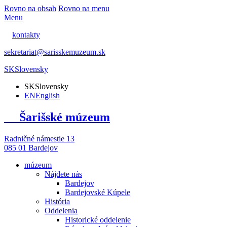
Rovno na obsah
Rovno na menu
Menu
kontakty
sekretariat@sarisskemuzeum.sk
SK
Slovensky
SK
Slovensky
EN
English
Šarišské múzeum
Radničné námestie 13
085 01 Bardejov
múzeum
Nájdete nás
Bardejov
Bardejovské Kúpele
História
Oddelenia
Historické oddelenie