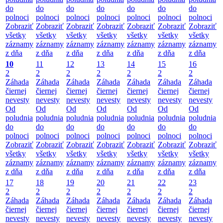
do
do
do
do
do
do
do
polnoci
polnoci
polnoci
polnoci
polnoci
polnoci
polnoci
Zobraziť
Zobraziť
Zobraziť
Zobraziť
Zobraziť
Zobraziť
Zobraziť
všetky
všetky
všetky
všetky
všetky
všetky
všetky
záznamy
záznamy
záznamy
záznamy
záznamy
záznamy
záznamy
z dňa
z dňa
z dňa
z dňa
z dňa
z dňa
z dňa
10
11
12
13
14
15
16
2
2
2
2
2
2
2
Záhada
Záhada
Záhada
Záhada
Záhada
Záhada
Záhada
čiernej
čiernej
čiernej
čiernej
čiernej
čiernej
čiernej
nevesty
nevesty
nevesty
nevesty
nevesty
nevesty
nevesty
Od
Od
Od
Od
Od
Od
Od
poludnia
poludnia
poludnia
poludnia
poludnia
poludnia
poludnia
do
do
do
do
do
do
do
polnoci
polnoci
polnoci
polnoci
polnoci
polnoci
polnoci
Zobraziť
Zobraziť
Zobraziť
Zobraziť
Zobraziť
Zobraziť
Zobraziť
všetky
všetky
všetky
všetky
všetky
všetky
všetky
záznamy
záznamy
záznamy
záznamy
záznamy
záznamy
záznamy
z dňa
z dňa
z dňa
z dňa
z dňa
z dňa
z dňa
17
18
19
20
21
22
23
2
2
2
2
2
2
2
Záhada
Záhada
Záhada
Záhada
Záhada
Záhada
Záhada
čiernej
čiernej
čiernej
čiernej
čiernej
čiernej
čiernej
nevesty
nevesty
nevesty
nevesty
nevesty
nevesty
nevesty