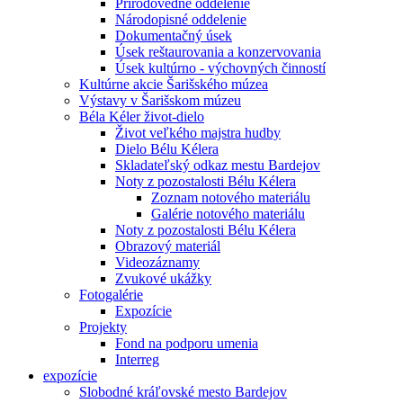
Prírodovedné oddelenie
Národopisné oddelenie
Dokumentačný úsek
Úsek reštaurovania a konzervovania
Úsek kultúrno - výchovných činností
Kultúrne akcie Šarišského múzea
Výstavy v Šarišskom múzeu
Béla Kéler život-dielo
Život veľkého majstra hudby
Dielo Bélu Kélera
Skladateľský odkaz mestu Bardejov
Noty z pozostalosti Bélu Kélera
Zoznam notového materiálu
Galérie notového materiálu
Noty z pozostalosti Bélu Kélera
Obrazový materiál
Videozáznamy
Zvukové ukážky
Fotogalérie
Expozície
Projekty
Fond na podporu umenia
Interreg
expozície
Slobodné kráľovské mesto Bardejov