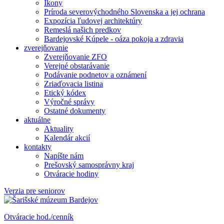
Ikony
Príroda severovýchodného Slovenska a jej ochrana
Expozícia ľudovej architektúry
Remeslá našich predkov
Bardejovské Kúpele - oáza pokoja a zdravia
zverejňovanie
Zverejňovanie ZFO
Verejné obstarávanie
Podávanie podnetov a oznámení
Zriaďovacia listina
Etický kódex
Výročné správy
Ostatné dokumenty
aktuálne
Aktuality
Kalendár akcií
kontakty
Napíšte nám
Prešovský samosprávny kraj
Otváracie hodiny
Verzia pre seniorov
Otváracie hod./cenník