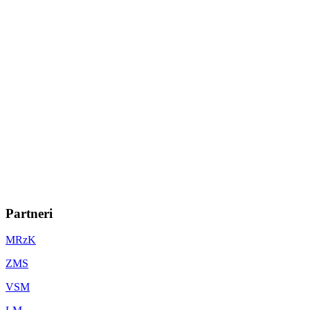
Partneri
MRzK
ZMS
VSM