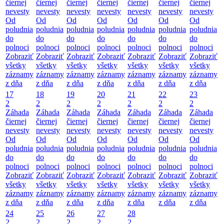
čiernej
čiernej
čiernej
čiernej
čiernej
čiernej
čiernej
nevesty
nevesty
nevesty
nevesty
nevesty
nevesty
nevesty
Od
Od
Od
Od
Od
Od
Od
poludnia
poludnia
poludnia
poludnia
poludnia
poludnia
poludnia
do
do
do
do
do
do
do
polnoci
polnoci
polnoci
polnoci
polnoci
polnoci
polnoci
Zobraziť
Zobraziť
Zobraziť
Zobraziť
Zobraziť
Zobraziť
Zobraziť
všetky
všetky
všetky
všetky
všetky
všetky
všetky
záznamy
záznamy
záznamy
záznamy
záznamy
záznamy
záznamy
z dňa
z dňa
z dňa
z dňa
z dňa
z dňa
z dňa
17
18
19
20
21
22
23
2
2
2
2
2
2
2
Záhada
Záhada
Záhada
Záhada
Záhada
Záhada
Záhada
čiernej
čiernej
čiernej
čiernej
čiernej
čiernej
čiernej
nevesty
nevesty
nevesty
nevesty
nevesty
nevesty
nevesty
Od
Od
Od
Od
Od
Od
Od
poludnia
poludnia
poludnia
poludnia
poludnia
poludnia
poludnia
do
do
do
do
do
do
do
polnoci
polnoci
polnoci
polnoci
polnoci
polnoci
polnoci
Zobraziť
Zobraziť
Zobraziť
Zobraziť
Zobraziť
Zobraziť
Zobraziť
všetky
všetky
všetky
všetky
všetky
všetky
všetky
záznamy
záznamy
záznamy
záznamy
záznamy
záznamy
záznamy
z dňa
z dňa
z dňa
z dňa
z dňa
z dňa
z dňa
24
25
26
27
28
2
2
2
2
2