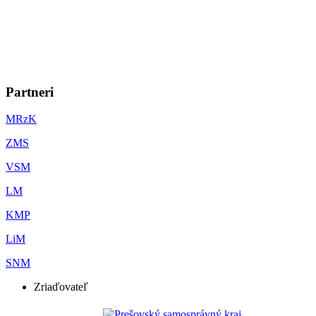
Partneri
MRzK
ZMS
VSM
LM
KMP
LiM
SNM
Zriaďovateľ