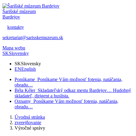
Šarišské múzeum
Bardejov
kontakty
sekretariat@sarisskemuzeum.sk
Mapa webu
SK
Slovensky
SK
Slovensky
EN
English
Ponúkame
Ponúkame Vám možnosť fotenia, natáčania,
obradu…
Béla Kéler
Skladateľský odkaz mestu Bardejov… Hudobný
skladateľ, dirigent a huslista.
Oznamy
Ponúkame Vám možnosť fotenia, natáčania,
obradu…
Úvodná stránka
zverejňovanie
Výročné správy