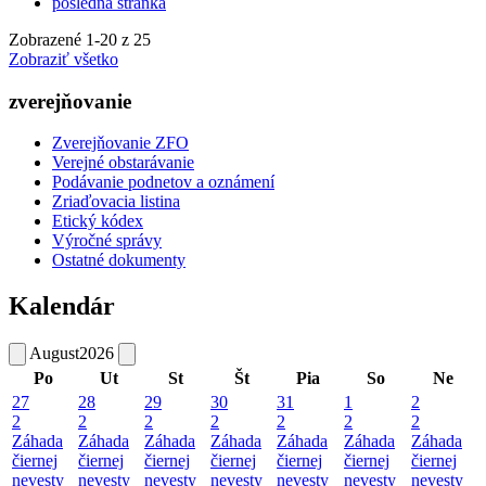
posledná stránka
Zobrazené
1
-
20
z 25
Zobraziť všetko
zverejňovanie
Zverejňovanie ZFO
Verejné obstarávanie
Podávanie podnetov a oznámení
Zriaďovacia listina
Etický kódex
Výročné správy
Ostatné dokumenty
Kalendár
August
2026
Po
Ut
St
Št
Pia
So
Ne
27
28
29
30
31
1
2
2
2
2
2
2
2
2
Záhada
Záhada
Záhada
Záhada
Záhada
Záhada
Záhada
čiernej
čiernej
čiernej
čiernej
čiernej
čiernej
čiernej
nevesty
nevesty
nevesty
nevesty
nevesty
nevesty
nevesty