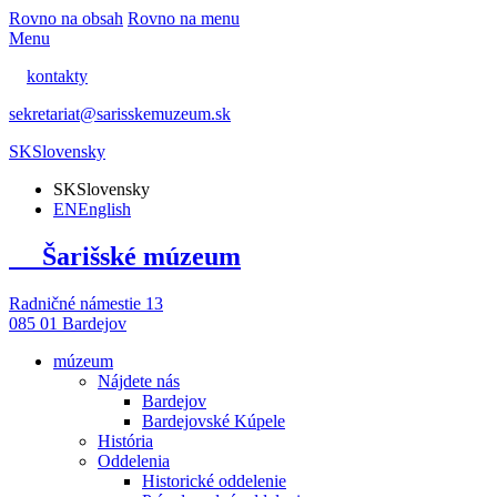
Rovno na obsah
Rovno na menu
Menu
kontakty
sekretariat@sarisskemuzeum.sk
SK
Slovensky
SK
Slovensky
EN
English
Šarišské múzeum
Radničné námestie 13
085 01 Bardejov
múzeum
Nájdete nás
Bardejov
Bardejovské Kúpele
História
Oddelenia
Historické oddelenie