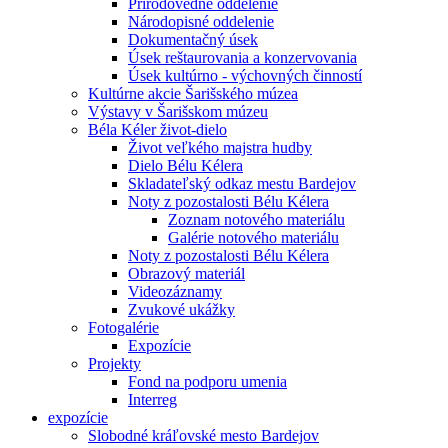
Prírodovedné oddelenie
Národopisné oddelenie
Dokumentačný úsek
Úsek reštaurovania a konzervovania
Úsek kultúrno - výchovných činností
Kultúrne akcie Šarišského múzea
Výstavy v Šarišskom múzeu
Béla Kéler život-dielo
Život veľkého majstra hudby
Dielo Bélu Kélera
Skladateľský odkaz mestu Bardejov
Noty z pozostalosti Bélu Kélera
Zoznam notového materiálu
Galérie notového materiálu
Noty z pozostalosti Bélu Kélera
Obrazový materiál
Videozáznamy
Zvukové ukážky
Fotogalérie
Expozície
Projekty
Fond na podporu umenia
Interreg
expozície
Slobodné kráľovské mesto Bardejov