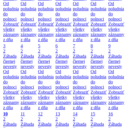
Od
Od
Od
Od
Od
Od
Od
poludnia
poludnia
poludnia
poludnia
poludnia
poludnia
poludnia
do
do
do
do
do
do
do
polnoci
polnoci
polnoci
polnoci
polnoci
polnoci
polnoci
Zobraziť
Zobraziť
Zobraziť
Zobraziť
Zobraziť
Zobraziť
Zobraziť
všetky
všetky
všetky
všetky
všetky
všetky
všetky
záznamy
záznamy
záznamy
záznamy
záznamy
záznamy
záznamy
z dňa
z dňa
z dňa
z dňa
z dňa
z dňa
z dňa
3
4
5
6
7
8
9
2
2
2
2
2
2
2
Záhada
Záhada
Záhada
Záhada
Záhada
Záhada
Záhada
čiernej
čiernej
čiernej
čiernej
čiernej
čiernej
čiernej
nevesty
nevesty
nevesty
nevesty
nevesty
nevesty
nevesty
Od
Od
Od
Od
Od
Od
Od
poludnia
poludnia
poludnia
poludnia
poludnia
poludnia
poludnia
do
do
do
do
do
do
do
polnoci
polnoci
polnoci
polnoci
polnoci
polnoci
polnoci
Zobraziť
Zobraziť
Zobraziť
Zobraziť
Zobraziť
Zobraziť
Zobraziť
všetky
všetky
všetky
všetky
všetky
všetky
všetky
záznamy
záznamy
záznamy
záznamy
záznamy
záznamy
záznamy
z dňa
z dňa
z dňa
z dňa
z dňa
z dňa
z dňa
10
11
12
13
14
15
16
2
2
2
2
2
2
2
Záhada
Záhada
Záhada
Záhada
Záhada
Záhada
Záhada