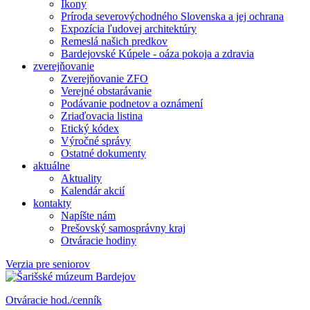
Ikony
Príroda severovýchodného Slovenska a jej ochrana
Expozícia ľudovej architektúry
Remeslá našich predkov
Bardejovské Kúpele - oáza pokoja a zdravia
zverejňovanie
Zverejňovanie ZFO
Verejné obstarávanie
Podávanie podnetov a oznámení
Zriaďovacia listina
Etický kódex
Výročné správy
Ostatné dokumenty
aktuálne
Aktuality
Kalendár akcií
kontakty
Napíšte nám
Prešovský samosprávny kraj
Otváracie hodiny
Verzia pre seniorov
Otváracie hod./cenník