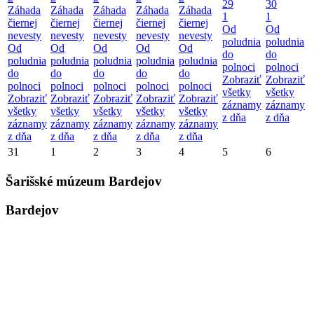
29
30
Záhada
Záhada
Záhada
Záhada
Záhada
1
1
čiernej
čiernej
čiernej
čiernej
čiernej
Od
Od
nevesty
nevesty
nevesty
nevesty
nevesty
poludnia
poludnia
Od
Od
Od
Od
Od
do
do
poludnia
poludnia
poludnia
poludnia
poludnia
polnoci
polnoci
do
do
do
do
do
Zobraziť
Zobraziť
polnoci
polnoci
polnoci
polnoci
polnoci
všetky
všetky
Zobraziť
Zobraziť
Zobraziť
Zobraziť
Zobraziť
záznamy
záznamy
všetky
všetky
všetky
všetky
všetky
z dňa
z dňa
záznamy
záznamy
záznamy
záznamy
záznamy
z dňa
z dňa
z dňa
z dňa
z dňa
31
1
2
3
4
5
6
Šarišské múzeum Bardejov
Bardejov