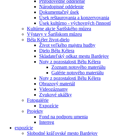
Prírodovedné oddelenie
Národopisné oddelenie
Dokumentačný úsek
Úsek reštaurovania a konzervovania
Úsek kultúrno - výchovných činností
Kultúrne akcie Šarišského múzea
Výstavy v Šarišskom múzeu
Béla Kéler život-dielo
Život veľkého majstra hudby
Dielo Bélu Kélera
Skladateľský odkaz mestu Bardejov
Noty z pozostalosti Bélu Kélera
Zoznam notového materiálu
Galérie notového materiálu
Noty z pozostalosti Bélu Kélera
Obrazový materiál
Videozáznamy
Zvukové ukážky
Fotogalérie
Expozície
Projekty
Fond na podporu umenia
Interreg
expozície
Slobodné kráľovské mesto Bardejov