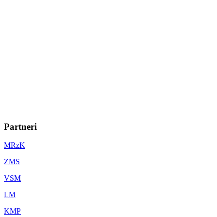
Partneri
MRzK
ZMS
VSM
LM
KMP