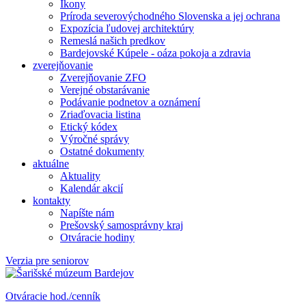
Ikony
Príroda severovýchodného Slovenska a jej ochrana
Expozícia ľudovej architektúry
Remeslá našich predkov
Bardejovské Kúpele - oáza pokoja a zdravia
zverejňovanie
Zverejňovanie ZFO
Verejné obstarávanie
Podávanie podnetov a oznámení
Zriaďovacia listina
Etický kódex
Výročné správy
Ostatné dokumenty
aktuálne
Aktuality
Kalendár akcií
kontakty
Napíšte nám
Prešovský samosprávny kraj
Otváracie hodiny
Verzia pre seniorov
Otváracie hod./cenník