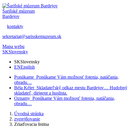
Šarišské múzeum
Bardejov
kontakty
sekretariat@sarisskemuzeum.sk
Mapa webu
SK
Slovensky
SK
Slovensky
EN
English
Ponúkame
Ponúkame Vám možnosť fotenia, natáčania,
obradu…
Béla Kéler
Skladateľský odkaz mestu Bardejov… Hudobný
skladateľ, dirigent a huslista.
Oznamy
Ponúkame Vám možnosť fotenia, natáčania,
obradu…
Úvodná stránka
zverejňovanie
Zriaďovacia listina