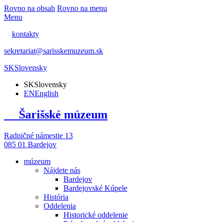
Rovno na obsah
Rovno na menu
Menu
kontakty
sekretariat@sarisskemuzeum.sk
SK
Slovensky
SK
Slovensky
EN
English
Šarišské múzeum
Radničné námestie 13
085 01 Bardejov
múzeum
Nájdete nás
Bardejov
Bardejovské Kúpele
História
Oddelenia
Historické oddelenie