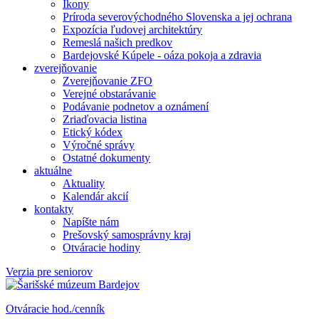
Ikony
Príroda severovýchodného Slovenska a jej ochrana
Expozícia ľudovej architektúry
Remeslá našich predkov
Bardejovské Kúpele - oáza pokoja a zdravia
zverejňovanie
Zverejňovanie ZFO
Verejné obstarávanie
Podávanie podnetov a oznámení
Zriaďovacia listina
Etický kódex
Výročné správy
Ostatné dokumenty
aktuálne
Aktuality
Kalendár akcií
kontakty
Napíšte nám
Prešovský samosprávny kraj
Otváracie hodiny
Verzia pre seniorov
Otváracie hod./cenník