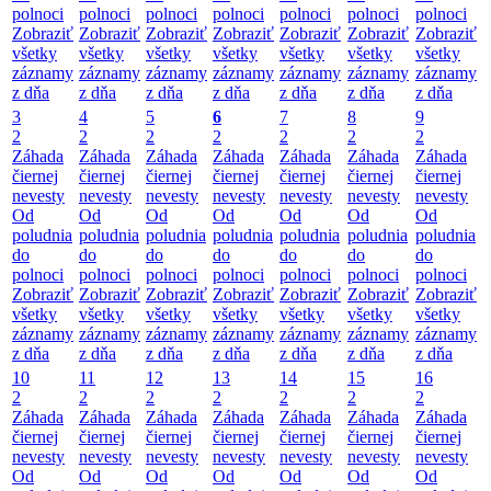
polnoci
polnoci
polnoci
polnoci
polnoci
polnoci
polnoci
Zobraziť
Zobraziť
Zobraziť
Zobraziť
Zobraziť
Zobraziť
Zobraziť
všetky
všetky
všetky
všetky
všetky
všetky
všetky
záznamy
záznamy
záznamy
záznamy
záznamy
záznamy
záznamy
z dňa
z dňa
z dňa
z dňa
z dňa
z dňa
z dňa
3
4
5
6
7
8
9
2
2
2
2
2
2
2
Záhada
Záhada
Záhada
Záhada
Záhada
Záhada
Záhada
čiernej
čiernej
čiernej
čiernej
čiernej
čiernej
čiernej
nevesty
nevesty
nevesty
nevesty
nevesty
nevesty
nevesty
Od
Od
Od
Od
Od
Od
Od
poludnia
poludnia
poludnia
poludnia
poludnia
poludnia
poludnia
do
do
do
do
do
do
do
polnoci
polnoci
polnoci
polnoci
polnoci
polnoci
polnoci
Zobraziť
Zobraziť
Zobraziť
Zobraziť
Zobraziť
Zobraziť
Zobraziť
všetky
všetky
všetky
všetky
všetky
všetky
všetky
záznamy
záznamy
záznamy
záznamy
záznamy
záznamy
záznamy
z dňa
z dňa
z dňa
z dňa
z dňa
z dňa
z dňa
10
11
12
13
14
15
16
2
2
2
2
2
2
2
Záhada
Záhada
Záhada
Záhada
Záhada
Záhada
Záhada
čiernej
čiernej
čiernej
čiernej
čiernej
čiernej
čiernej
nevesty
nevesty
nevesty
nevesty
nevesty
nevesty
nevesty
Od
Od
Od
Od
Od
Od
Od