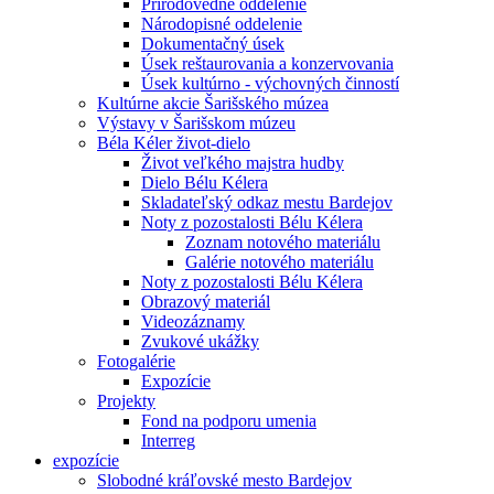
Prírodovedné oddelenie
Národopisné oddelenie
Dokumentačný úsek
Úsek reštaurovania a konzervovania
Úsek kultúrno - výchovných činností
Kultúrne akcie Šarišského múzea
Výstavy v Šarišskom múzeu
Béla Kéler život-dielo
Život veľkého majstra hudby
Dielo Bélu Kélera
Skladateľský odkaz mestu Bardejov
Noty z pozostalosti Bélu Kélera
Zoznam notového materiálu
Galérie notového materiálu
Noty z pozostalosti Bélu Kélera
Obrazový materiál
Videozáznamy
Zvukové ukážky
Fotogalérie
Expozície
Projekty
Fond na podporu umenia
Interreg
expozície
Slobodné kráľovské mesto Bardejov