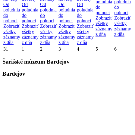
poludnia
poludnia
Od
Od
Od
Od
Od
do
do
poludnia
poludnia
poludnia
poludnia
poludnia
polnoci
polnoci
do
do
do
do
do
Zobraziť
Zobraziť
polnoci
polnoci
polnoci
polnoci
polnoci
všetky
všetky
Zobraziť
Zobraziť
Zobraziť
Zobraziť
Zobraziť
záznamy
záznamy
všetky
všetky
všetky
všetky
všetky
z dňa
z dňa
záznamy
záznamy
záznamy
záznamy
záznamy
z dňa
z dňa
z dňa
z dňa
z dňa
31
1
2
3
4
5
6
Šarišské múzeum Bardejov
Bardejov