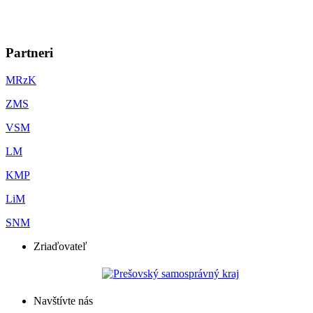
Partneri
MRzK
ZMS
VSM
LM
KMP
LiM
SNM
Zriaďovateľ
Navštívte nás