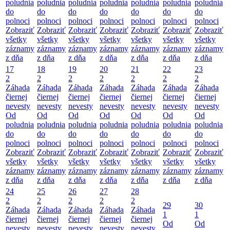
poludnia
poludnia
poludnia
poludnia
poludnia
poludnia
poludnia
do
do
do
do
do
do
do
polnoci
polnoci
polnoci
polnoci
polnoci
polnoci
polnoci
Zobraziť
Zobraziť
Zobraziť
Zobraziť
Zobraziť
Zobraziť
Zobraziť
všetky
všetky
všetky
všetky
všetky
všetky
všetky
záznamy
záznamy
záznamy
záznamy
záznamy
záznamy
záznamy
z dňa
z dňa
z dňa
z dňa
z dňa
z dňa
z dňa
17
18
19
20
21
22
23
2
2
2
2
2
2
2
Záhada
Záhada
Záhada
Záhada
Záhada
Záhada
Záhada
čiernej
čiernej
čiernej
čiernej
čiernej
čiernej
čiernej
nevesty
nevesty
nevesty
nevesty
nevesty
nevesty
nevesty
Od
Od
Od
Od
Od
Od
Od
poludnia
poludnia
poludnia
poludnia
poludnia
poludnia
poludnia
do
do
do
do
do
do
do
polnoci
polnoci
polnoci
polnoci
polnoci
polnoci
polnoci
Zobraziť
Zobraziť
Zobraziť
Zobraziť
Zobraziť
Zobraziť
Zobraziť
všetky
všetky
všetky
všetky
všetky
všetky
všetky
záznamy
záznamy
záznamy
záznamy
záznamy
záznamy
záznamy
z dňa
z dňa
z dňa
z dňa
z dňa
z dňa
z dňa
24
25
26
27
28
2
2
2
2
2
29
30
Záhada
Záhada
Záhada
Záhada
Záhada
1
1
čiernej
čiernej
čiernej
čiernej
čiernej
Od
Od
nevesty
nevesty
nevesty
nevesty
nevesty