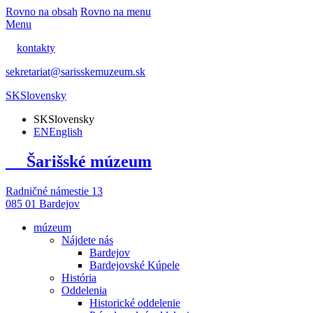
Rovno na obsah
Rovno na menu
Menu
kontakty
sekretariat@sarisskemuzeum.sk
SK
Slovensky
SK
Slovensky
EN
English
Šarišské múzeum
Radničné námestie 13
085 01 Bardejov
múzeum
Nájdete nás
Bardejov
Bardejovské Kúpele
História
Oddelenia
Historické oddelenie