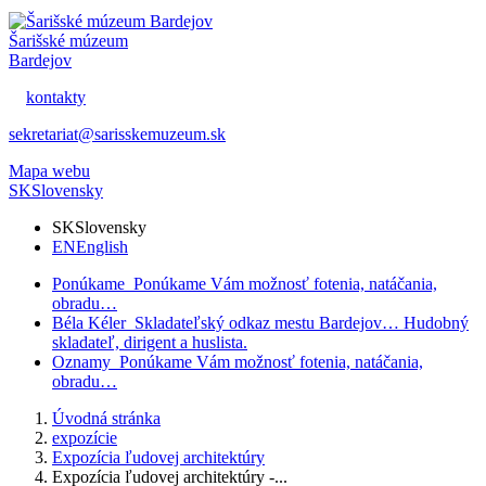
Šarišské múzeum
Bardejov
kontakty
sekretariat@sarisskemuzeum.sk
Mapa webu
SK
Slovensky
SK
Slovensky
EN
English
Ponúkame
Ponúkame Vám možnosť fotenia, natáčania,
obradu…
Béla Kéler
Skladateľský odkaz mestu Bardejov… Hudobný
skladateľ, dirigent a huslista.
Oznamy
Ponúkame Vám možnosť fotenia, natáčania,
obradu…
Úvodná stránka
expozície
Expozícia ľudovej architektúry
Expozícia ľudovej architektúry -...