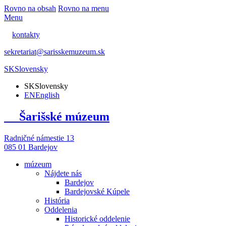
Rovno na obsah
Rovno na menu
Menu
kontakty
sekretariat@sarisskemuzeum.sk
SK
Slovensky
SK
Slovensky
EN
English
Šarišské múzeum
Radničné námestie 13
085 01 Bardejov
múzeum
Nájdete nás
Bardejov
Bardejovské Kúpele
História
Oddelenia
Historické oddelenie