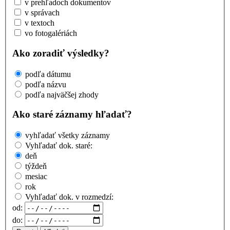
v prehľadoch dokumentov
v správach
v textoch
vo fotogalériách
Ako zoradiť výsledky?
podľa dátumu
podľa názvu
podľa najväčšej zhody
Ako staré záznamy hľadať?
vyhľadať všetky záznamy
Vyhľadať dok. staré:
deň
týždeň
mesiac
rok
Vyhľadať dok. v rozmedzí:
od:
do: