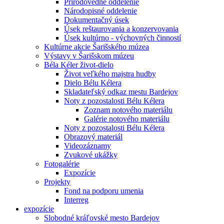
Prírodovedné oddelenie
Národopisné oddelenie
Dokumentačný úsek
Úsek reštaurovania a konzervovania
Úsek kultúrno - výchovných činností
Kultúrne akcie Šarišského múzea
Výstavy v Šarišskom múzeu
Béla Kéler život-dielo
Život veľkého majstra hudby
Dielo Bélu Kélera
Skladateľský odkaz mestu Bardejov
Noty z pozostalosti Bélu Kélera
Zoznam notového materiálu
Galérie notového materiálu
Noty z pozostalosti Bélu Kélera
Obrazový materiál
Videozáznamy
Zvukové ukážky
Fotogalérie
Expozície
Projekty
Fond na podporu umenia
Interreg
expozície
Slobodné kráľovské mesto Bardejov