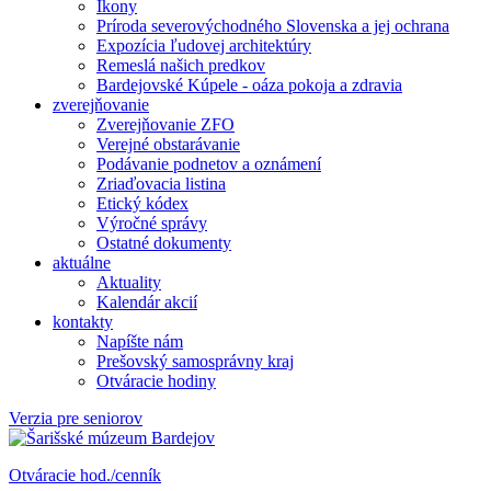
Ikony
Príroda severovýchodného Slovenska a jej ochrana
Expozícia ľudovej architektúry
Remeslá našich predkov
Bardejovské Kúpele - oáza pokoja a zdravia
zverejňovanie
Zverejňovanie ZFO
Verejné obstarávanie
Podávanie podnetov a oznámení
Zriaďovacia listina
Etický kódex
Výročné správy
Ostatné dokumenty
aktuálne
Aktuality
Kalendár akcií
kontakty
Napíšte nám
Prešovský samosprávny kraj
Otváracie hodiny
Verzia pre seniorov
Otváracie hod./cenník