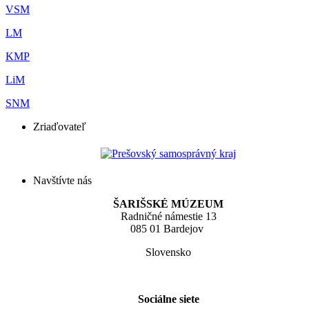
VSM
LM
KMP
LiM
SNM
Zriaďovateľ
Navštívte nás
ŠARIŠSKÉ MÚZEUM
Radničné námestie 13
085 01 Bardejov
Slovensko
Sociálne siete