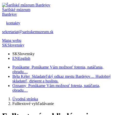
Šarišské múzeum
Bardejov
kontakty
sekretariat@sarisskemuzeum.sk
Mapa webu
SK
Slovensky
SK
Slovensky
EN
English
Ponúkame
Ponúkame Vám možnosť fotenia, natáčania,
obradu…
Béla Kéler
Skladateľský odkaz mestu Bardejov… Hudobný
skladateľ, dirigent a huslista.
Oznamy
Ponúkame Vám možnosť fotenia, natáčania,
obradu…
Úvodná stránka
Fulltextové vyhľadávanie