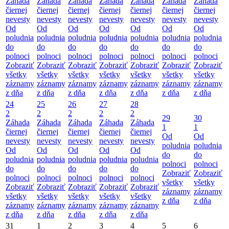
Záhada
Záhada
Záhada
Záhada
Záhada
Záhada
Záhada
čiernej
čiernej
čiernej
čiernej
čiernej
čiernej
čiernej
nevesty
nevesty
nevesty
nevesty
nevesty
nevesty
nevesty
Od
Od
Od
Od
Od
Od
Od
poludnia
poludnia
poludnia
poludnia
poludnia
poludnia
poludnia
do
do
do
do
do
do
do
polnoci
polnoci
polnoci
polnoci
polnoci
polnoci
polnoci
Zobraziť
Zobraziť
Zobraziť
Zobraziť
Zobraziť
Zobraziť
Zobraziť
všetky
všetky
všetky
všetky
všetky
všetky
všetky
záznamy
záznamy
záznamy
záznamy
záznamy
záznamy
záznamy
z dňa
z dňa
z dňa
z dňa
z dňa
z dňa
z dňa
24
25
26
27
28
2
2
2
2
2
29
30
Záhada
Záhada
Záhada
Záhada
Záhada
1
1
čiernej
čiernej
čiernej
čiernej
čiernej
Od
Od
nevesty
nevesty
nevesty
nevesty
nevesty
poludnia
poludnia
Od
Od
Od
Od
Od
do
do
poludnia
poludnia
poludnia
poludnia
poludnia
polnoci
polnoci
do
do
do
do
do
Zobraziť
Zobraziť
polnoci
polnoci
polnoci
polnoci
polnoci
všetky
všetky
Zobraziť
Zobraziť
Zobraziť
Zobraziť
Zobraziť
záznamy
záznamy
všetky
všetky
všetky
všetky
všetky
z dňa
z dňa
záznamy
záznamy
záznamy
záznamy
záznamy
z dňa
z dňa
z dňa
z dňa
z dňa
31
1
2
3
4
5
6