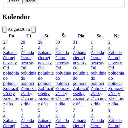
Reset
Hľadať
Kalendár
August
2026
Po
Ut
St
Št
Pia
So
Ne
27
28
29
30
31
1
2
2
2
2
2
2
2
2
Záhada
Záhada
Záhada
Záhada
Záhada
Záhada
Záhada
čiernej
čiernej
čiernej
čiernej
čiernej
čiernej
čiernej
nevesty
nevesty
nevesty
nevesty
nevesty
nevesty
nevesty
Od
Od
Od
Od
Od
Od
Od
poludnia
poludnia
poludnia
poludnia
poludnia
poludnia
poludnia
do
do
do
do
do
do
do
polnoci
polnoci
polnoci
polnoci
polnoci
polnoci
polnoci
Zobraziť
Zobraziť
Zobraziť
Zobraziť
Zobraziť
Zobraziť
Zobraziť
všetky
všetky
všetky
všetky
všetky
všetky
všetky
záznamy
záznamy
záznamy
záznamy
záznamy
záznamy
záznamy
z dňa
z dňa
z dňa
z dňa
z dňa
z dňa
z dňa
3
4
5
6
7
8
9
2
2
2
2
2
2
2
Záhada
Záhada
Záhada
Záhada
Záhada
Záhada
Záhada
čiernej
čiernej
čiernej
čiernej
čiernej
čiernej
čiernej