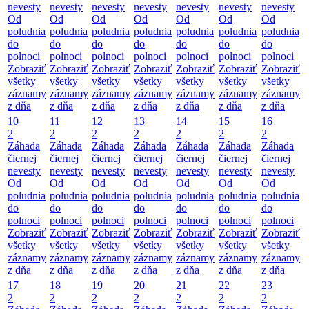
nevesty
nevesty
nevesty
nevesty
nevesty
nevesty
nevesty
Od
Od
Od
Od
Od
Od
Od
poludnia
poludnia
poludnia
poludnia
poludnia
poludnia
poludnia
do
do
do
do
do
do
do
polnoci
polnoci
polnoci
polnoci
polnoci
polnoci
polnoci
Zobraziť
Zobraziť
Zobraziť
Zobraziť
Zobraziť
Zobraziť
Zobraziť
všetky
všetky
všetky
všetky
všetky
všetky
všetky
záznamy
záznamy
záznamy
záznamy
záznamy
záznamy
záznamy
z dňa
z dňa
z dňa
z dňa
z dňa
z dňa
z dňa
10
11
12
13
14
15
16
2
2
2
2
2
2
2
Záhada
Záhada
Záhada
Záhada
Záhada
Záhada
Záhada
čiernej
čiernej
čiernej
čiernej
čiernej
čiernej
čiernej
nevesty
nevesty
nevesty
nevesty
nevesty
nevesty
nevesty
Od
Od
Od
Od
Od
Od
Od
poludnia
poludnia
poludnia
poludnia
poludnia
poludnia
poludnia
do
do
do
do
do
do
do
polnoci
polnoci
polnoci
polnoci
polnoci
polnoci
polnoci
Zobraziť
Zobraziť
Zobraziť
Zobraziť
Zobraziť
Zobraziť
Zobraziť
všetky
všetky
všetky
všetky
všetky
všetky
všetky
záznamy
záznamy
záznamy
záznamy
záznamy
záznamy
záznamy
z dňa
z dňa
z dňa
z dňa
z dňa
z dňa
z dňa
17
18
19
20
21
22
23
2
2
2
2
2
2
2